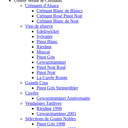
Unsere Weine & Crémants
Crémants d'Alsace
Crémant Blanc de Blancs
Crémant Rosé Pinot Noir
Crémant Blanc de Noir
Vins de réserve
Edelzwicker
Sylvaner
Pinot Blanc
Riesling
Muscat
Pinot Gris
Gewurztraminer
Pinot Noir Rosé
Pinot Noir
La Cuvée Rouge
Grands Crus
Pinot Gris Steingrübler
Cuvées
Gewurztraminer Anniversaire
Vendanges Tardives
Riesling 1998
Gewurztraminer 2001
Sélections de Grains Nobles
Pinot Gris 1998