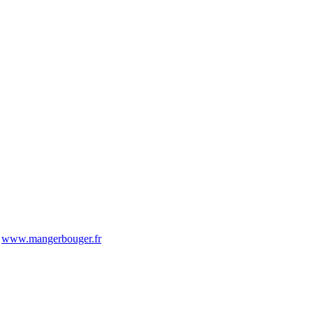
-
www.mangerbouger.fr