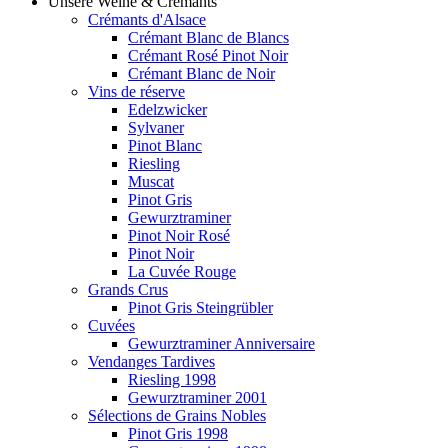
Unsere Weine & Crémants
Crémants d'Alsace
Crémant Blanc de Blancs
Crémant Rosé Pinot Noir
Crémant Blanc de Noir
Vins de réserve
Edelzwicker
Sylvaner
Pinot Blanc
Riesling
Muscat
Pinot Gris
Gewurztraminer
Pinot Noir Rosé
Pinot Noir
La Cuvée Rouge
Grands Crus
Pinot Gris Steingrübler
Cuvées
Gewurztraminer Anniversaire
Vendanges Tardives
Riesling 1998
Gewurztraminer 2001
Sélections de Grains Nobles
Pinot Gris 1998