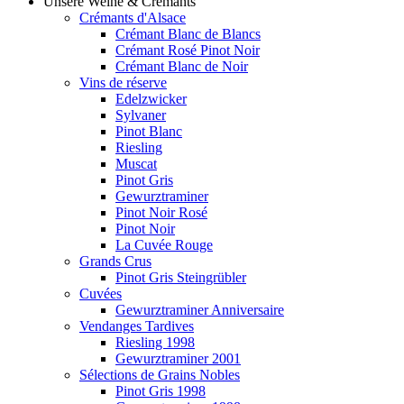
Unsere Weine & Crémants
Crémants d'Alsace
Crémant Blanc de Blancs
Crémant Rosé Pinot Noir
Crémant Blanc de Noir
Vins de réserve
Edelzwicker
Sylvaner
Pinot Blanc
Riesling
Muscat
Pinot Gris
Gewurztraminer
Pinot Noir Rosé
Pinot Noir
La Cuvée Rouge
Grands Crus
Pinot Gris Steingrübler
Cuvées
Gewurztraminer Anniversaire
Vendanges Tardives
Riesling 1998
Gewurztraminer 2001
Sélections de Grains Nobles
Pinot Gris 1998