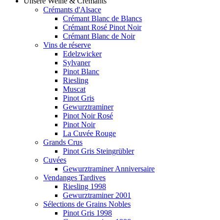
Unsere Weine & Crémants
Crémants d'Alsace
Crémant Blanc de Blancs
Crémant Rosé Pinot Noir
Crémant Blanc de Noir
Vins de réserve
Edelzwicker
Sylvaner
Pinot Blanc
Riesling
Muscat
Pinot Gris
Gewurztraminer
Pinot Noir Rosé
Pinot Noir
La Cuvée Rouge
Grands Crus
Pinot Gris Steingrübler
Cuvées
Gewurztraminer Anniversaire
Vendanges Tardives
Riesling 1998
Gewurztraminer 2001
Sélections de Grains Nobles
Pinot Gris 1998