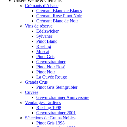
Unsere Weine & Crémants
Crémants d'Alsace
Crémant Blanc de Blancs
Crémant Rosé Pinot Noir
Crémant Blanc de Noir
Vins de réserve
Edelzwicker
Sylvaner
Pinot Blanc
Riesling
Muscat
Pinot Gris
Gewurztraminer
Pinot Noir Rosé
Pinot Noir
La Cuvée Rouge
Grands Crus
Pinot Gris Steingrübler
Cuvées
Gewurztraminer Anniversaire
Vendanges Tardives
Riesling 1998
Gewurztraminer 2001
Sélections de Grains Nobles
Pinot Gris 1998