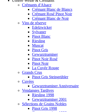
Unsere Weine & Crémants
Crémants d'Alsace
Crémant Blanc de Blancs
Crémant Rosé Pinot Noir
Crémant Blanc de Noir
Vins de réserve
Edelzwicker
Sylvaner
Pinot Blanc
Riesling
Muscat
Pinot Gris
Gewurztraminer
Pinot Noir Rosé
Pinot Noir
La Cuvée Rouge
Grands Crus
Pinot Gris Steingrübler
Cuvées
Gewurztraminer Anniversaire
Vendanges Tardives
Riesling 1998
Gewurztraminer 2001
Sélections de Grains Nobles
Pinot Gris 1998