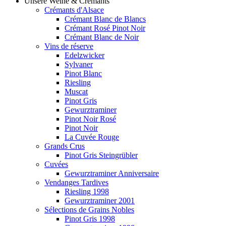
Unsere Weine & Crémants
Crémants d'Alsace
Crémant Blanc de Blancs
Crémant Rosé Pinot Noir
Crémant Blanc de Noir
Vins de réserve
Edelzwicker
Sylvaner
Pinot Blanc
Riesling
Muscat
Pinot Gris
Gewurztraminer
Pinot Noir Rosé
Pinot Noir
La Cuvée Rouge
Grands Crus
Pinot Gris Steingrübler
Cuvées
Gewurztraminer Anniversaire
Vendanges Tardives
Riesling 1998
Gewurztraminer 2001
Sélections de Grains Nobles
Pinot Gris 1998