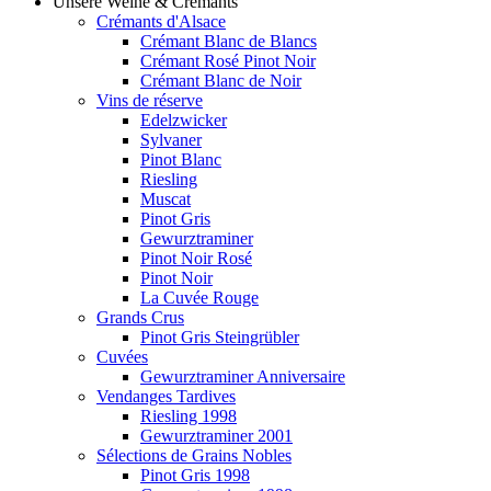
Unsere Weine & Crémants
Crémants d'Alsace
Crémant Blanc de Blancs
Crémant Rosé Pinot Noir
Crémant Blanc de Noir
Vins de réserve
Edelzwicker
Sylvaner
Pinot Blanc
Riesling
Muscat
Pinot Gris
Gewurztraminer
Pinot Noir Rosé
Pinot Noir
La Cuvée Rouge
Grands Crus
Pinot Gris Steingrübler
Cuvées
Gewurztraminer Anniversaire
Vendanges Tardives
Riesling 1998
Gewurztraminer 2001
Sélections de Grains Nobles
Pinot Gris 1998