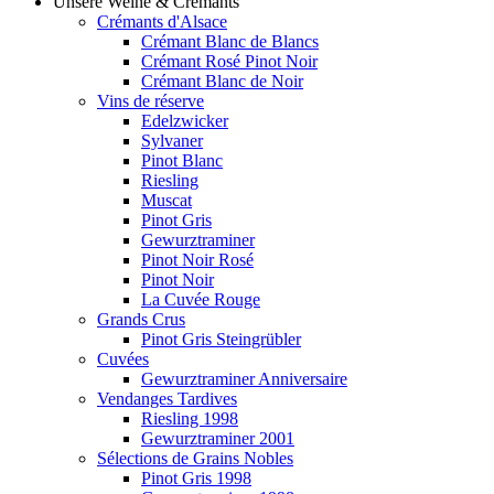
Unsere Weine & Crémants
Crémants d'Alsace
Crémant Blanc de Blancs
Crémant Rosé Pinot Noir
Crémant Blanc de Noir
Vins de réserve
Edelzwicker
Sylvaner
Pinot Blanc
Riesling
Muscat
Pinot Gris
Gewurztraminer
Pinot Noir Rosé
Pinot Noir
La Cuvée Rouge
Grands Crus
Pinot Gris Steingrübler
Cuvées
Gewurztraminer Anniversaire
Vendanges Tardives
Riesling 1998
Gewurztraminer 2001
Sélections de Grains Nobles
Pinot Gris 1998