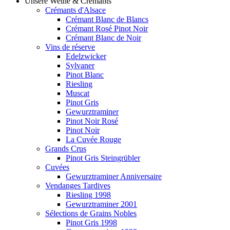
Unsere Weine & Crémants
Crémants d'Alsace
Crémant Blanc de Blancs
Crémant Rosé Pinot Noir
Crémant Blanc de Noir
Vins de réserve
Edelzwicker
Sylvaner
Pinot Blanc
Riesling
Muscat
Pinot Gris
Gewurztraminer
Pinot Noir Rosé
Pinot Noir
La Cuvée Rouge
Grands Crus
Pinot Gris Steingrübler
Cuvées
Gewurztraminer Anniversaire
Vendanges Tardives
Riesling 1998
Gewurztraminer 2001
Sélections de Grains Nobles
Pinot Gris 1998