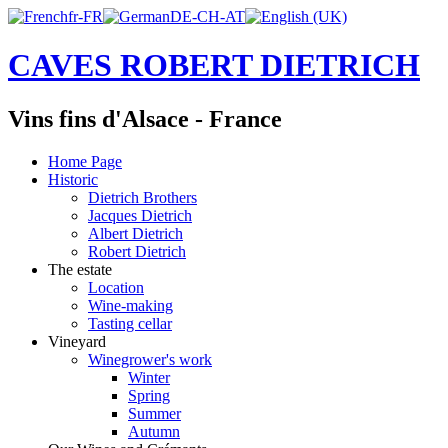
CAVES ROBERT DIETRICH
Vins fins d'Alsace - France
Home Page
Historic
Dietrich Brothers
Jacques Dietrich
Albert Dietrich
Robert Dietrich
The estate
Location
Wine-making
Tasting cellar
Vineyard
Winegrower's work
Winter
Spring
Summer
Autumn