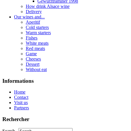
Gewurztraminer 1998
How drink Alsace wine
Delivery
Our wines and...
Aperitif
Cold starters
Warm starters
Fishes
White meats
Red meats
Game
Cheeses
Dessert
Without eat
Informations
Home
Contact
Visit us
Partners
Rechercher
Search...