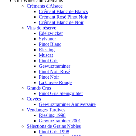
Our Wines and Crémants
Crémants d'Alsace
Crémant Blanc de Blancs
Crémant Rosé Pinot Noir
Crémant Blanc de Noir
Vins de réserve
Edelzwicker
Sylvaner
Pinot Blanc
Riesling
Muscat
Pinot Gris
Gewurztraminer
Pinot Noir Rosé
Pinot Noir
La Cuvée Rouge
Grands Crus
Pinot Gris Steingrübler
Cuvées
Gewurztraminer Anniversaire
Vendanges Tardives
Riesling 1998
Gewurztraminer 2001
Sélections de Grains Nobles
Pinot Gris 1998