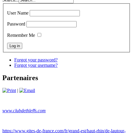
User Name
Password
Remember Me
Forgot your password?
Forgot your username?
Partenaires
|
www.clubdethleffs.com
https://www.gites-de-france.com/fr/grand-est/haut-rhin/de-lautour-