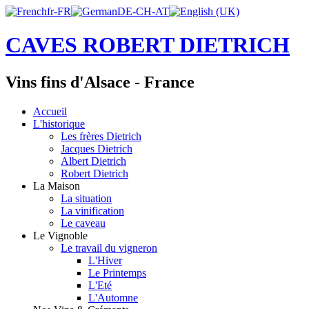
CAVES ROBERT DIETRICH
Vins fins d'Alsace - France
Accueil
L'historique
Les frères Dietrich
Jacques Dietrich
Albert Dietrich
Robert Dietrich
La Maison
La situation
La vinification
Le caveau
Le Vignoble
Le travail du vigneron
L'Hiver
Le Printemps
L'Eté
L'Automne