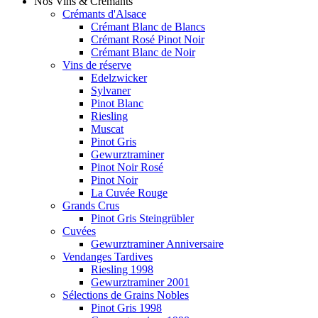
Nos Vins & Crémants
Crémants d'Alsace
Crémant Blanc de Blancs
Crémant Rosé Pinot Noir
Crémant Blanc de Noir
Vins de réserve
Edelzwicker
Sylvaner
Pinot Blanc
Riesling
Muscat
Pinot Gris
Gewurztraminer
Pinot Noir Rosé
Pinot Noir
La Cuvée Rouge
Grands Crus
Pinot Gris Steingrübler
Cuvées
Gewurztraminer Anniversaire
Vendanges Tardives
Riesling 1998
Gewurztraminer 2001
Sélections de Grains Nobles
Pinot Gris 1998