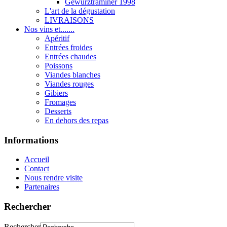
Gewurztraminer 1998
L'art de la dégustation
LIVRAISONS
Nos vins et.......
Apéritif
Entrées froides
Entrées chaudes
Poissons
Viandes blanches
Viandes rouges
Gibiers
Fromages
Desserts
En dehors des repas
Informations
Accueil
Contact
Nous rendre visite
Partenaires
Rechercher
Rechercher